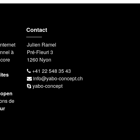
Contact
nternet
Julien Ramel
nnel à
Pré-Fleuri 3
ncore
1260 Nyon
+41 22 548 35 43
ites
info@yabo-concept.ch
yabo-concept
s
open
éons de
ur